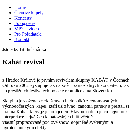
Home
Členové kapely
Koncerty
Fotogalerie
MP3 + video
Pro Pořadatele
Kontakt
Jste zde:
Titulní stránka
Kabát revival
z Hradce Králové je prvním revivalem skupiny KABÁT v Čechách.
Od roku 2002 vystupuje jak na svých samostatných koncertech, tak
na prestižních festivalech po celé republice a na Slovensku.
Skupina je složena ze zkušených hudebníků z renomovaných
východočeských kapel, kteří už dávno zahodili paruky a přestali si
hrát na Kabát, který je jenom jeden. Hlavním cílem je co nejvěrnější
interpretace největších kabátovských hitů včetně
vlastní propracované podiové show, doplněné světelnými a
pyrotechnickými efekty.